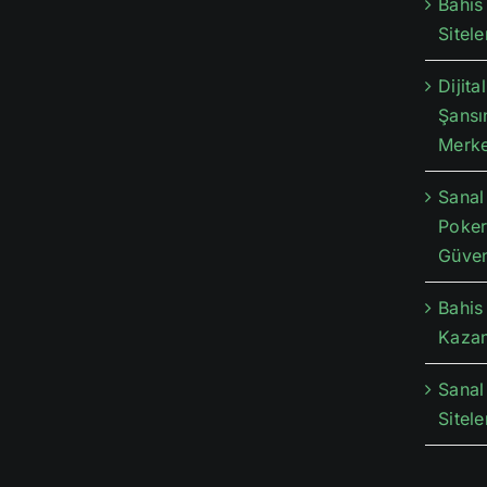
Bahis
Sitele
Dijita
Şansı
Merke
Sanal
Poker 
Güven
Bahis
Kazan
Sanal
Sitel