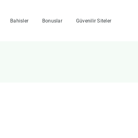
Bahisler
Bonuslar
Güvenilir Siteler