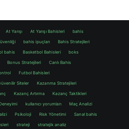
At Yarışı
At Yarışı Bahisleri
bahis
üvenliği
bahis ipuçları
Bahis Stratejileri
l bahis
Basketbol Bahisleri
boks
Bonus Stratejileri
Canlı Bahis
ntrol
Futbol Bahisleri
üvenilir Siteler
Kazanma Stratejileri
anç
Kazanç Artırma
Kazanç Taktikleri
 Deneyimi
kullanıcı yorumları
Maç Analizi
lizi
Psikoloji
Risk Yönetimi
Sanal bahis
sleri
strateji
stratejik analiz