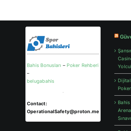
Güve
Şansı
Casin
Bahis Bonusları
–
Poker Rehberi
Yolcu
–
Dijita
belugabahis
Poker
Bahis 
Contact:
Arena
OperationalSafety@proton.me
Sınav