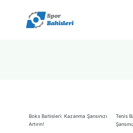
Skip
to
content
Boks Bahisleri: Kazanma Şansınızı
Tenis B
Artırın!
Şansınız