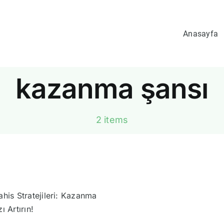
Anasayfa
kazanma şansı
2 items
ahis Stratejileri: Kazanma
ı Artırın!