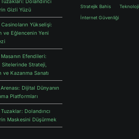
 Tuzakları: Dolandırıcı
Stratejik Bahis
Teknoloji
rin Gizli Yüzü
İnternet Güvenliği
l Casinoların Yükselişi:
n ve Eğlencenin Yeni
zi
 Masanın Efendileri:
Sitelerinde Strateji,
 ve Kazanma Sanatı
 Arenası: Dijital Dünyanın
ma Platformları
 Tuzaklar: Dolandırıcı
erin Maskesini Düşürmek