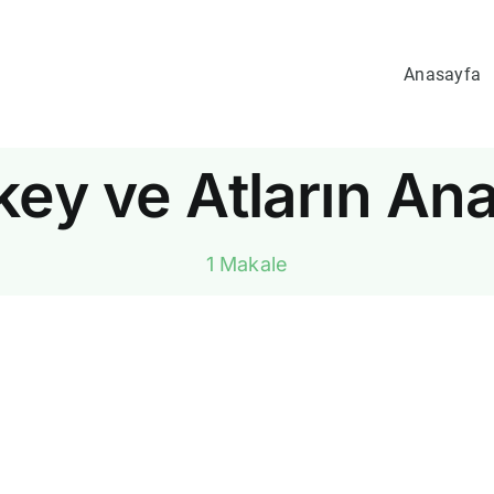
Anasayfa
ey ve Atların Ana
1 Makale