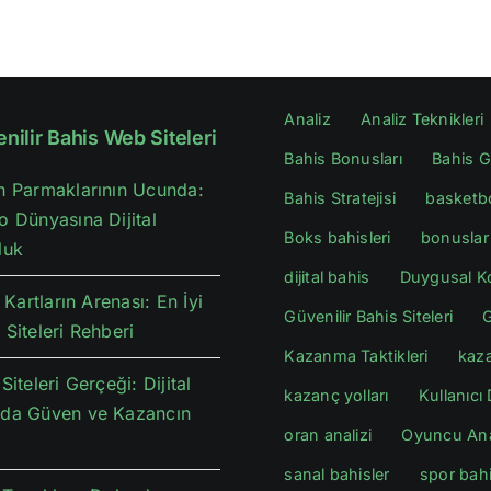
Analiz
Analiz Teknikleri
nilir Bahis Web Siteleri
Bahis Bonusları
Bahis G
n Parmaklarının Ucunda:
Bahis Stratejisi
basketbo
o Dünyasına Dijital
Boks bahisleri
bonuslar
luk
dijital bahis
Duygusal Ko
l Kartların Arenası: En İyi
Güvenilir Bahis Siteleri
G
 Siteleri Rehberi
Kazanma Taktikleri
kaz
Siteleri Gerçeği: Dijital
kazanç yolları
Kullanıcı
da Güven ve Kazancın
oran analizi
Oyuncu Ana
ı
sanal bahisler
spor bahi