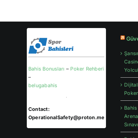
Güve
Şansı
Casin
Bahis Bonusları
–
Poker Rehberi
Yolcu
–
Dijita
belugabahis
Poker
Bahis 
Contact:
Arena
OperationalSafety@proton.me
Sınav