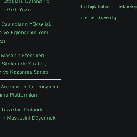
 Tuzakları: Dolandırıcı
Stratejik Bahis
Teknoloji
rin Gizli Yüzü
İnternet Güvenliği
l Casinoların Yükselişi:
n ve Eğlencenin Yeni
zi
 Masanın Efendileri:
Sitelerinde Strateji,
 ve Kazanma Sanatı
 Arenası: Dijital Dünyanın
ma Platformları
 Tuzaklar: Dolandırıcı
erin Maskesini Düşürmek