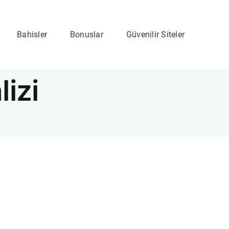
Bahisler
Bonuslar
Güvenilir Siteler
lizi