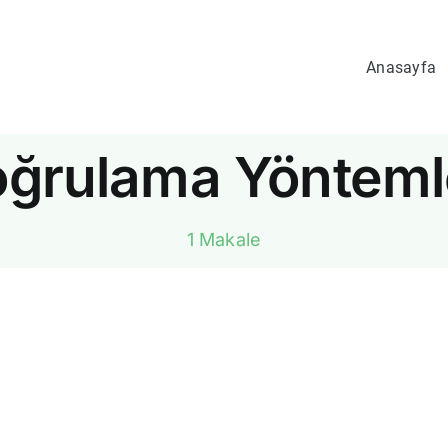
Anasayfa
ğrulama Yönteml
1 Makale