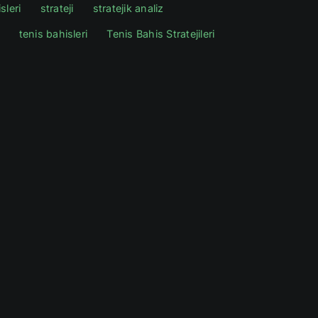
sleri
strateji
stratejik analiz
tenis bahisleri
Tenis Bahis Stratejileri