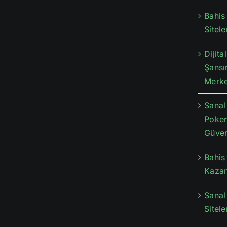
Bahis
Sitele
Dijita
Şansı
Merke
Sanal
Poker 
Güven
Bahis
Kazan
Sanal
Sitel