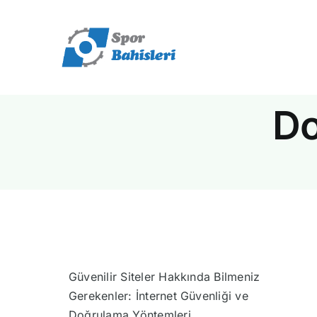
Skip
to
content
Do
Güvenilir Siteler Hakkında Bilmeniz
Gerekenler: İnternet Güvenliği ve
Doğrulama Yöntemleri