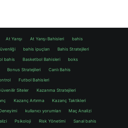
At Yarışı
At Yarışı Bahisleri
bahis
üvenliği
bahis ipuçları
Bahis Stratejileri
l bahis
Basketbol Bahisleri
boks
Bonus Stratejileri
Canlı Bahis
ntrol
Futbol Bahisleri
üvenilir Siteler
Kazanma Stratejileri
anç
Kazanç Artırma
Kazanç Taktikleri
 Deneyimi
kullanıcı yorumları
Maç Analizi
lizi
Psikoloji
Risk Yönetimi
Sanal bahis