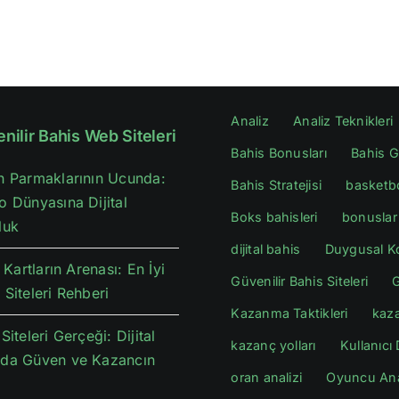
Analiz
Analiz Teknikleri
nilir Bahis Web Siteleri
Bahis Bonusları
Bahis G
n Parmaklarının Ucunda:
Bahis Stratejisi
basketbo
o Dünyasına Dijital
Boks bahisleri
bonuslar
luk
dijital bahis
Duygusal Ko
l Kartların Arenası: En İyi
Güvenilir Bahis Siteleri
G
 Siteleri Rehberi
Kazanma Taktikleri
kaz
Siteleri Gerçeği: Dijital
kazanç yolları
Kullanıcı
da Güven ve Kazancın
oran analizi
Oyuncu Ana
ı