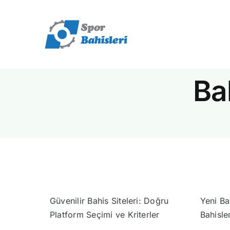
Skip
to
content
Ba
Güvenilir Bahis Siteleri: Doğru
Yeni Ba
Platform Seçimi ve Kriterler
Bahisle