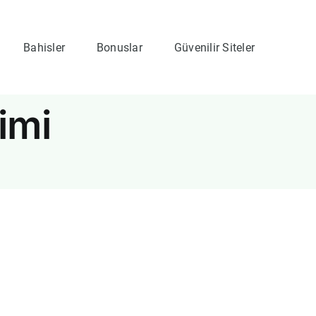
Bahisler
Bonuslar
Güvenilir Siteler
imi