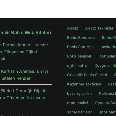
Analiz
Analiz Teknikleri
nilir Bahis Web Siteleri
Bahis Bonusları
Bahis G
n Parmaklarının Ucunda:
Bahis Stratejisi
basketbo
o Dünyasına Dijital
Boks bahisleri
bonuslar
luk
dijital bahis
Duygusal Ko
l Kartların Arenası: En İyi
Güvenilir Bahis Siteleri
G
 Siteleri Rehberi
Kazanma Taktikleri
kaz
Siteleri Gerçeği: Dijital
kazanç yolları
Kullanıcı
da Güven ve Kazancın
oran analizi
Oyuncu Ana
ı
sanal bahisler
spor bahi