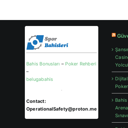
Güve
Şansı
Casin
Bahis Bonusları
–
Poker Rehberi
Yolcu
–
Dijita
belugabahis
Poker
Bahis 
Contact:
Arena
OperationalSafety@proton.me
Sınav