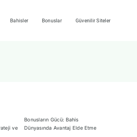
Bahisler
Bonuslar
Güvenilir Siteler
Bonusların Gücü: Bahis
ateji ve
Dünyasında Avantaj Elde Etme