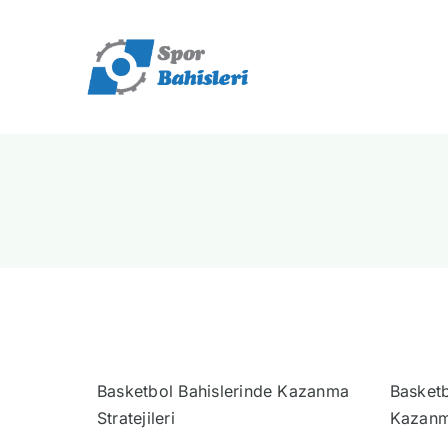
Skip
to
content
Basketbol Bahislerinde Kazanma
Basketb
Stratejileri
Kazanma