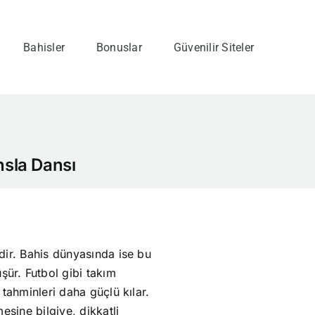
Bahisler
Bonuslar
Güvenilir Siteler
ansla Dansı
edir. Bahis dünyasında ise bu
şür. Futbol gibi takım
 tahminleri daha güçlü kılar.
esine bilgiye, dikkatli