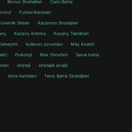
Bonus Stratejileri
Canlı Bahis
ntrol
Futbol Bahisleri
üvenilir Siteler
Kazanma Stratejileri
anç
Kazanç Artırma
Kazanç Taktikleri
 Deneyimi
kullanıcı yorumları
Maç Analizi
lizi
Psikoloji
Risk Yönetimi
Sanal bahis
sleri
strateji
stratejik analiz
tenis bahisleri
Tenis Bahis Stratejileri