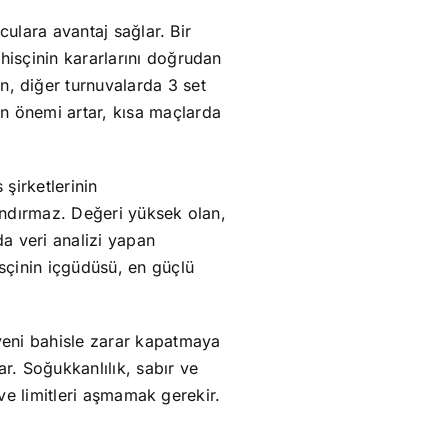
culara avantaj sağlar. Bir
hisçinin kararlarını doğrudan
n, diğer turnuvalarda 3 set
n önemi artar, kısa maçlarda
şirketlerinin
zandırmaz. Değeri yüksek olan,
da veri analizi yapan
isçinin içgüdüsü, en güçlü
 yeni bahisle zarar kapatmaya
r. Soğukkanlılık, sabır ve
k ve limitleri aşmamak gerekir.