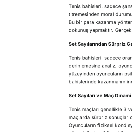
Tenis bahisleri, sadece şans
titremesinden moral durumun
Bu bir para kazanma yöntemi
dokunuş yapmaktır. Gerçek b
Set Sayılarından Sürpriz G
Tenis bahisleri, sadece ora
derinlemesine analiz, oyunc
yüzeyinden oyuncuların psik
bahislerinde kazanmanın ince
Set Sayıları ve Maç Dinami
Tenis maçları genellikle 3 v
maçlarda sürpriz sonuçlar da
Oyuncuların fiziksel kondis