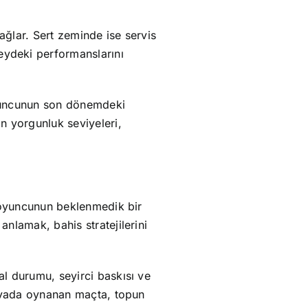
ağlar. Sert zeminde ise servis
eydeki performanslarını
 oyuncunun son dönemdeki
ın yorgunluk seviyeleri,
ri oyuncunun beklenmedik bir
anlamak, bahis stratejilerini
al durumu, seyirci baskısı ve
 havada oynanan maçta, topun