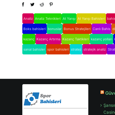
Analiz
Analiz Teknikleri
At Yarışı
At Yarışı Bahisleri
bahi
Boks bahisleri
bonuslar
Bonus Stratejileri
Canlı Bahis
d
kazanç
Kazanç Artırma
Kazanç Taktikleri
kazanç yolları
sanal bahisler
spor bahisleri
strateji
stratejik analiz
Stra
Güve
Şansı
Casin