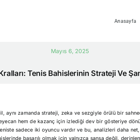
Anasayfa
Mayıs 6, 2025
Kralları: Tenis Bahislerinin Strateji Ve Ş
il, aynı zamanda strateji, zeka ve sezgiyle örülü bir sahn
eyecan hem de kazanç için izlediği dev bir gösteriye dönü
teniste sadece iki oyuncu vardır ve bu, analizleri daha net,
hislerinde başarılı olmak için yalnızca şansa değil, derinlem