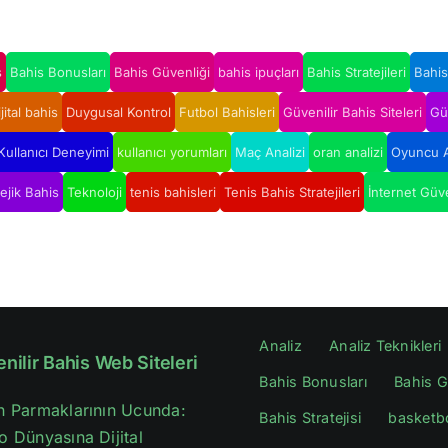
s
Bahis Bonusları
Bahis Güvenliği
bahis ipuçları
Bahis Stratejileri
Bahis 
ijital bahis
Duygusal Kontrol
Futbol Bahisleri
Güvenilir Bahis Siteleri
Güv
Kullanıcı Deneyimi
kullanıcı yorumları
Maç Analizi
oran analizi
Oyuncu A
tejik Bahis
Teknoloji
tenis bahisleri
Tenis Bahis Stratejileri
İnternet Güve
Analiz
Analiz Teknikleri
nilir Bahis Web Siteleri
Bahis Bonusları
Bahis G
n Parmaklarının Ucunda:
Bahis Stratejisi
basketbo
o Dünyasına Dijital