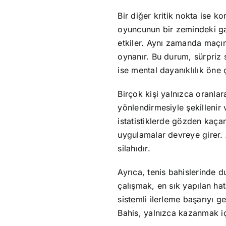
Bir diğer kritik nokta ise ko
oyuncunun bir zemindeki gal
etkiler. Aynı zamanda maçın
oynanır. Bu durum, sürpriz
ise mental dayanıklılık öne 
Birçok kişi yalnızca oranlar
yönlendirmesiyle şekillenir
istatistiklerde gözden kaçan
uygulamalar devreye girer. 
silahıdır.
Ayrıca, tenis bahislerinde 
çalışmak, en sık yapılan ha
sistemli ilerleme başarıyı ge
Bahis, yalnızca kazanmak iç