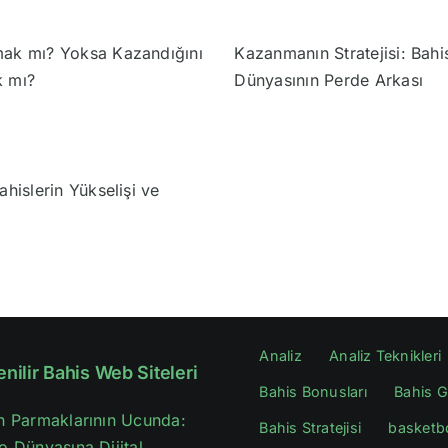
ak mı? Yoksa Kazandığını
Kazanmanın Stratejisi: Bahi
 mı?
Dünyasının Perde Arkası
ahislerin Yükselişi ve
Analiz
Analiz Teknikleri
nilir Bahis Web Siteleri
Bahis Bonusları
Bahis G
n Parmaklarının Ucunda:
Bahis Stratejisi
basketbo
o Dünyasına Dijital