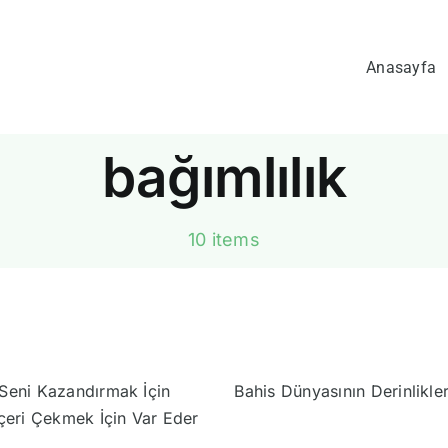
Anasayfa
bağımlılık
10 items
Seni Kazandırmak İçin
Bahis Dünyasının Derinlikler
İçeri Çekmek İçin Var Eder