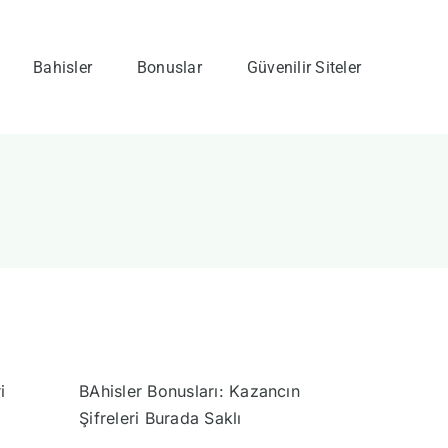
Bahisler
Bonuslar
Güvenilir Siteler
i
BAhisler Bonusları: Kazancın
Şifreleri Burada Saklı