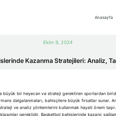
Anasayfa
Ekim 9, 2024
lerinde Kazanma Stratejileri: Analiz, Ta
büyük bir heyecan ve strateji gerektiren sporlardan biridi
rmans dalgalanmaları, bahisçilere büyük fırsatlar sunar. An
rateji ve analiz yöntemlerini kullanmak hayati önem taşır.
 yaklaşımlar gereklidir. Basketbol bahislerinde kazanç sağl