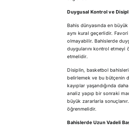
Duygusal Kontrol ve Disip
Bahis dünyasında en büyük h
aynı kural geçerlidir. Favor
olmayabilir. Bahislerde duy
duygularını kontrol etmeyi 
etmelidir.
Disiplin, basketbol bahisler
belirlemek ve bu bütçenin d
kayıplar yaşandığında daha 
analiz yapıp bir sonraki ma
büyük zararlarla sonuçlanır. 
öğrenmelidir.
Bahislerde Uzun Vadeli Başa