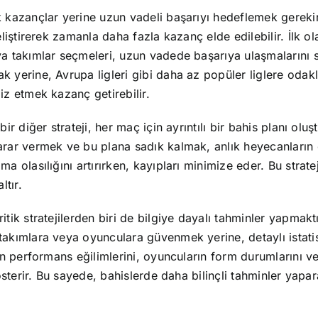
k kazançlar yerine uzun vadeli başarıyı hedeflemek gerekir
eliştirerek zamanla daha fazla kazanç elde edilebilir. İlk ol
ya takımlar seçmeleri, uzun vadede başarıya ulaşmalarını 
k yerine, Avrupa ligleri gibi daha az popüler liglere odak
iz etmek kazanç getirebilir.
bir diğer strateji, her maç için ayrıntılı bir bahis planı ol
karar vermek ve bu plana sadık kalmak, anlık heyecanların
ma olasılığını artırırken, kayıpları minimize eder. Bu strate
ltır.
itik stratejilerden biri de bilgiye dayalı tahminler yapmakt
takımlara veya oyunculara güvenmek yerine, detaylı istati
rın performans eğilimlerini, oyuncuların form durumlarını v
 gösterir. Bu sayede, bahislerde daha bilinçli tahminler ya