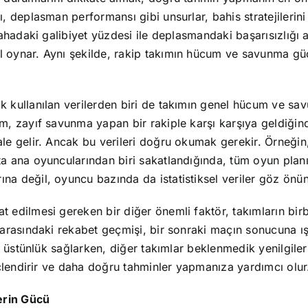
, deplasman performansı gibi unsurlar, bahis stratejilerini 
 sahadaki galibiyet yüzdesi ile deplasmandaki başarısızlığ
l oynar. Aynı şekilde, rakip takımın hücum ve savunma g
 kullanılan verilerden biri de takımın genel hücum ve savun
ım, zayıf savunma yapan bir rakiple karşı karşıya geldiğ
ale gelir. Ancak bu verileri doğru okumak gerekir. Örneği
ta ana oyuncularından biri sakatlandığında, tüm oyun planı
na değil, oyuncu bazında da istatistiksel veriler göz önüne
t edilmesi gereken bir diğer önemli faktör, takımların birb
 arasındaki rekabet geçmişi, bir sonraki maçın sonucuna ışık
kli üstünlük sağlarken, diğer takımlar beklenmedik yenilgiler
güçlendirir ve daha doğru tahminler yapmanıza yardımcı olur
lerin Gücü