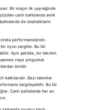
unar. Bir maçın ilk çeyreğinde
 yüzden canlı bahislerde anlık
ahislerde de istatistiklerin
azında performanslarıdır.
bir oyun sergiler. Bu tür
ilir. Aynı şekilde, bir takımın
yaşaması veya yorgunluk
lardan biridir.
h katkılarıdır. Bazı takımlar
formans sergileyebilir. Bu tür
ğlar. Canlı bahislerde her an
rır.
ynı zamanda oyuncu bazlı